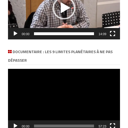
c
i
P
a
t
r
o
n
00:00
14:09
»
DOCUMENTAIRE : LES 9 LIMITES PLANÉTAIRES À NE PAS
DÉPASSER
Lecteur
vidéo
00:00
57:23