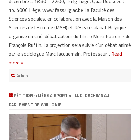
décembre à 18:30 – 22:00, Turlg Liège, Quai Roosevelt
é
-
1b, 4000 Liège. www.fass.ulg.ac.be La Faculté des
d
é
Sciences sociales, en collaboration avec la Maison des
b
a
Sciences de l’Homme (MSH) et Réseau salariat Belgique
t
d
organise un ciné-débat autour du film « Merci Patron » de
e
l
François Ruffin. La projection sera suivie d’un débat animé
a
F
par le sociologue Marc Jacquemain, Professeur…
Read
a
S
more »
S
a
u
Action
t
o
u
r
d
PÉTITION « LIÈGE AIRPORT » : LUC JOACHIMS AU
u
f
PARLEMENT DE WALLONIE
i
l
m
Lecteur
«
vidéo
M
e
r