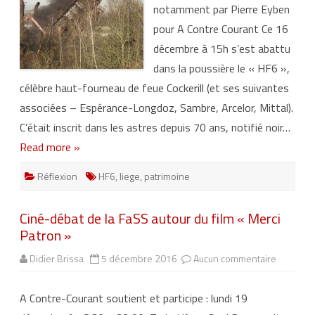
notamment par Pierre Eyben
i
n
pour A Contre Courant Ce 16
e
i
décembre à 15h s’est abattu
n
d
dans la poussière le « HF6 »,
u
s
célèbre haut-fourneau de feue Cockerill (et ses suivantes
t
r
associées – Espérance-Longdoz, Sambre, Arcelor, Mittal).
i
e
C’était inscrit dans les astres depuis 70 ans, notifié noir…
l
:
Read more »
h
é
r
Réflexion
HF6
,
liege
,
patrimoine
i
t
a
g
Ciné-débat de la FaSS autour du film « Merci
e
e
Patron »
n
d
a
Didier Brissa
5 décembre 2016
Aucun commentaire
s
n
u
g
r
e
C
r
A Contre-Courant soutient et participe : lundi 19
i
n