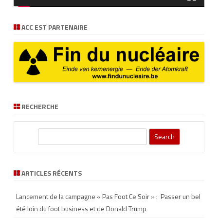
ACC EST PARTENAIRE
RECHERCHE
S
e
a
r
ARTICLES RÉCENTS
c
h
Lancement de la campagne « Pas Foot Ce Soir » : Passer un bel
été loin du foot business et de Donald Trump