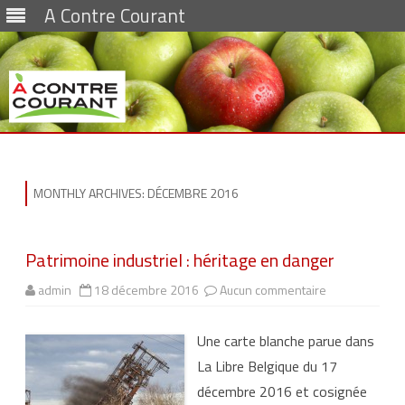
A Contre Courant
Skip
to
content
MONTHLY ARCHIVES:
DÉCEMBRE 2016
Patrimoine industriel : héritage en danger
admin
18 décembre 2016
Aucun commentaire
s
u
r
P
Une carte blanche parue dans
a
t
La Libre Belgique du 17
r
i
décembre 2016 et cosignée
m
o