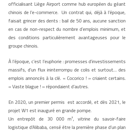
officialisant Liège Airport comme hub européen du géant
o
u
chinois de l’e-commerce. Un contrat qui, déjà à l’époque,
l
e
faisait grincer des dents : bail de 50 ans, aucune sanction
s
9
en cas de non-respect du nombre d’emplois minimum, et
0
0
des conditions particulièrement avantageuses pour le
e
m
groupe chinois.
p
l
o
i
À l’époque, c’est l’euphorie : promesses d’investissements
s
q
massifs, d’un flux ininterrompu de colis et surtout… des
u
i
emplois annoncés à la clé. « Cocorico ! » criaient certains.
n
e
« Vaste blague ! » répondaient d’autres.
v
e
r
r
En 2020, un premier permis est accordé, et dès 2021, le
o
n
projet W1 est inauguré en grande pompe.
t
j
Un entrepôt de 30 000 m², vitrine du savoir-faire
a
m
logistique d’Alibaba, censé être la première phase d’un plan
a
i