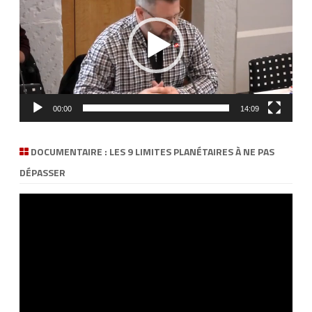
00:00
14:09
DOCUMENTAIRE : LES 9 LIMITES PLANÉTAIRES À NE PAS
DÉPASSER
Lecteur
vidéo