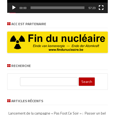
00:00
57:23
ACC EST PARTENAIRE
RECHERCHE
S
e
a
r
ARTICLES RÉCENTS
c
h
Lancement de la campagne « Pas Foot Ce Soir » : Passer un bel