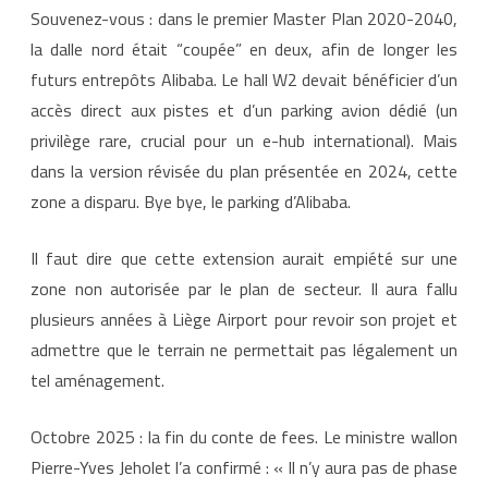
e
Souvenez-vous : dans le premier Master Plan 2020-2040,
A
i
la dalle nord était “coupée” en deux, afin de longer les
r
p
futurs entrepôts Alibaba. Le hall W2 devait bénéficier d’un
o
r
accès direct aux pistes et d’un parking avion dédié (un
t
t
privilège rare, crucial pour un e-hub international). Mais
o
u
dans la version révisée du plan présentée en 2024, cette
r
n
zone a disparu. Bye bye, le parking d’Alibaba.
e
c
o
Il faut dire que cette extension aurait empiété sur une
u
r
zone non autorisée par le plan de secteur. Il aura fallu
t
plusieurs années à Liège Airport pour revoir son projet et
admettre que le terrain ne permettait pas légalement un
tel aménagement.
Octobre 2025 : la fin du conte de fees. Le ministre wallon
Pierre-Yves Jeholet l’a confirmé : « Il n’y aura pas de phase