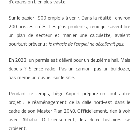
d’expansion bien plus vaste.
s
l
e
j
Sur le papier : 900 emplois à venir. Dans la réalité : environ
o
u
200 postes créés. Les plus prudents, ceux qui savent lire
r
:
un plan de secteur et manier une calculette, avaient
Q
u
pourtant prévenu :
le miracle de l’emploi ne décollerait pas.
a
n
d
En 2023, un permis est délivré pour un deuxième hall. Mais
l
e
depuis ? Silence radio. Pas un camion, pas un bulldozer,
r
ê
pas même un ouvrier sur le site.
v
e
c
h
Pendant ce temps, Liège Airport prépare un tout autre
i
n
projet : le réaménagement de la dalle nord-est dans le
o
i
cadre de son Master Plan 2040. Officiellement, rien à voir
s
d
avec Alibaba. Officieusement, les deux histoires se
e
L
croisent.
i
è
g