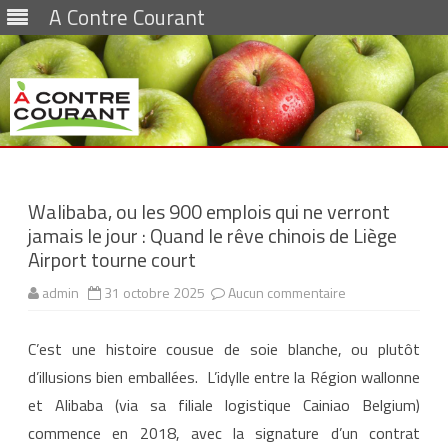
A Contre Courant
Skip
to
content
Walibaba, ou les 900 emplois qui ne verront
jamais le jour : Quand le rêve chinois de Liège
Airport tourne court
admin
31 octobre 2025
Aucun commentaire
s
u
r
W
C’est une histoire cousue de soie blanche, ou plutôt
a
l
d’illusions bien emballées. L’idylle entre la Région wallonne
i
b
et Alibaba (via sa filiale logistique Cainiao Belgium)
a
b
commence en 2018, avec la signature d’un contrat
a
,