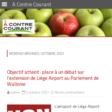
A Contre Courant
Skip
to
content
MONTHLY ARCHIVES:
OCTOBRE 2021
Objectif atteint : place à un débat sur
l’extension de Liège Airport au Parlement de
Wallonie
admin
5 octobre 2021
Aucun commentaire
s
u
r
O
L’aéroport de Liège Airport
b
j