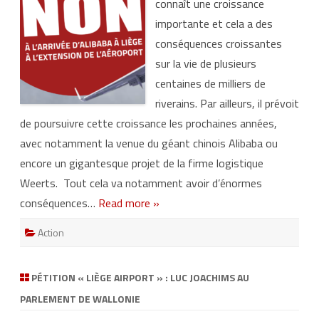
connaît une croissance
e
c
importante et cela a des
t
i
conséquences croissantes
f
a
sur la vie de plusieurs
t
t
centaines de milliers de
e
i
riverains. Par ailleurs, il prévoit
n
t
de poursuivre cette croissance les prochaines années,
:
p
avec notamment la venue du géant chinois Alibaba ou
l
a
encore un gigantesque projet de la firme logistique
c
e
Weerts. Tout cela va notamment avoir d’énormes
à
u
conséquences…
Read more »
n
d
é
Action
b
a
t
s
u
PÉTITION « LIÈGE AIRPORT » : LUC JOACHIMS AU
r
l
PARLEMENT DE WALLONIE
’
e