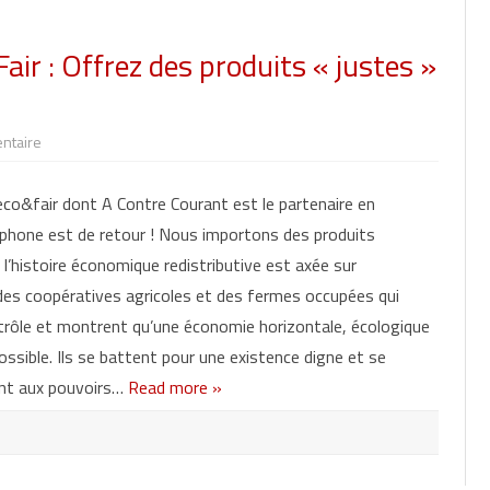
r : Offrez des produits « justes »
ntaire
s
u
r
N
o&fair dont A Contre Courant est le partenaire en
o
u
phone est de retour ! Nous importons des produits
v
e
l’histoire économique redistributive est axée sur
l
l
 des coopératives agricoles et des fermes occupées qui
e
c
trôle et montrent qu’une économie horizontale, écologique
a
m
ossible. Ils se battent pour une existence digne et se
p
a
nt aux pouvoirs…
Read more »
g
n
e
E
c
o
&