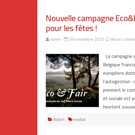
Nouvelle campagne Eco&Fai
pour les fêtes !
admin
28 novembre 2023
Aucun comme
La campagne ec
Belgique franco
européens dont 
l’autogestion :
prennent le con
et sociale est p
heurtent souve
Action
ecofair