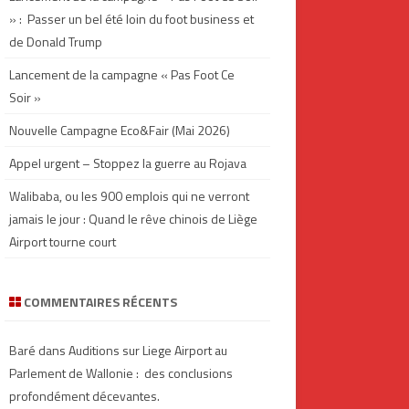
» : Passer un bel été loin du foot business et
de Donald Trump
Lancement de la campagne « Pas Foot Ce
Soir »
Nouvelle Campagne Eco&Fair (Mai 2026)
Appel urgent – Stoppez la guerre au Rojava
Walibaba, ou les 900 emplois qui ne verront
jamais le jour : Quand le rêve chinois de Liège
Airport tourne court
COMMENTAIRES RÉCENTS
Baré
dans
Auditions sur Liege Airport au
Parlement de Wallonie : des conclusions
profondément décevantes.