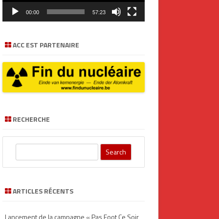
00:00
57:23
ACC EST PARTENAIRE
RECHERCHE
S
e
a
r
ARTICLES RÉCENTS
c
h
Lancement de la campagne « Pas Foot Ce Soir