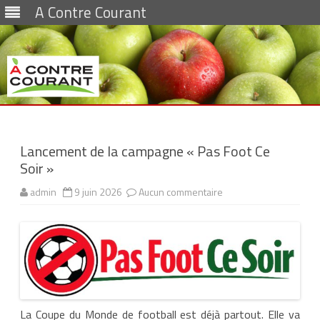
A Contre Courant
Skip
to
content
Lancement de la campagne « Pas Foot Ce
Soir »
admin
9 juin 2026
Aucun commentaire
s
u
r
L
a
n
c
e
m
e
n
t
d
La Coupe du Monde de football est déjà partout. Elle va