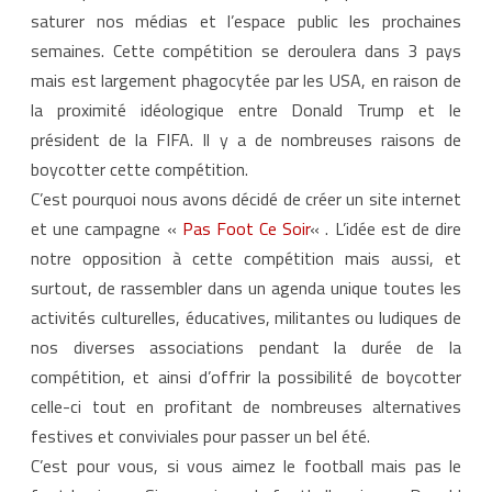
e
l
saturer nos médias et l’espace public les prochaines
a
semaines. Cette compétition se deroulera dans 3 pays
c
a
mais est largement phagocytée par les USA, en raison de
m
p
la proximité idéologique entre Donald Trump et le
a
g
président de la FIFA. Il y a de nombreuses raisons de
n
e
boycotter cette compétition.
«
C’est pourquoi nous avons décidé de créer un site internet
P
a
et une campagne «
Pas Foot Ce Soir
« . L’idée est de dire
s
F
notre opposition à cette compétition mais aussi, et
o
o
surtout, de rassembler dans un agenda unique toutes les
t
C
activités culturelles, éducatives, militantes ou ludiques de
e
S
nos diverses associations pendant la durée de la
o
i
compétition, et ainsi d’offrir la possibilité de boycotter
r
celle-ci tout en profitant de nombreuses alternatives
»
festives et conviviales pour passer un bel été.
C’est pour vous, si vous aimez le football mais pas le