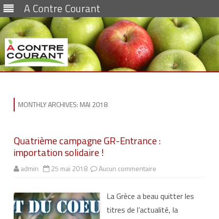
A Contre Courant
Skip
to
content
MONTHLY ARCHIVES:
MAI 2018
Quatrième campagne GR-Entrance :
importation solidaire !
admin
25 mai 2018
Aucun commentaire
s
u
r
Q
La Grèce a beau quitter les
u
a
titres de l’actualité, la
t
r