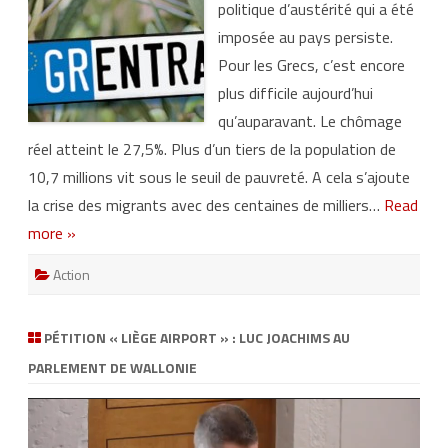
politique d’austérité qui a été
i
è
imposée au pays persiste.
m
e
Pour les Grecs, c’est encore
c
a
plus difficile aujourd’hui
m
p
qu’auparavant. Le chômage
a
g
réel atteint le 27,5%. Plus d’un tiers de la population de
n
e
10,7 millions vit sous le seuil de pauvreté. A cela s’ajoute
G
R
la crise des migrants avec des centaines de milliers…
Read
-
E
more »
n
t
r
Action
a
n
c
e
:
PÉTITION « LIÈGE AIRPORT » : LUC JOACHIMS AU
i
m
PARLEMENT DE WALLONIE
p
o
r
Lecteur
t
vidéo
a
t