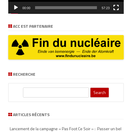
00:00
57:23
ACC EST PARTENAIRE
RECHERCHE
S
e
a
r
ARTICLES RÉCENTS
c
h
Lancement de la campagne « Pas Foot Ce Soir » : Passer un bel