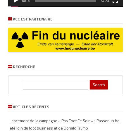
00:00
57:23
ACC EST PARTENAIRE
RECHERCHE
S
e
a
r
ARTICLES RÉCENTS
c
h
Lancement de la campagne « Pas Foot Ce Soir » : Passer un bel
été loin du foot business et de Donald Trump