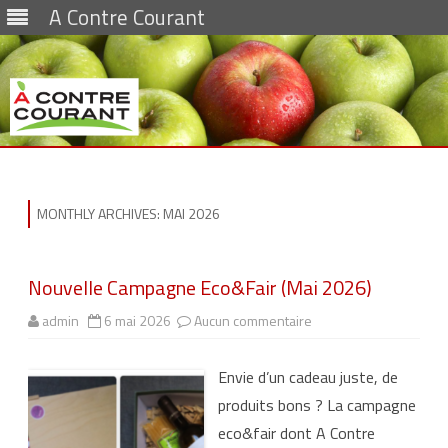
A Contre Courant
Skip
to
content
MONTHLY ARCHIVES:
MAI 2026
Nouvelle Campagne Eco&Fair (Mai 2026)
admin
6 mai 2026
Aucun commentaire
s
u
r
N
Envie d’un cadeau juste, de
o
u
produits bons ? La campagne
v
e
eco&fair dont A Contre
l
l