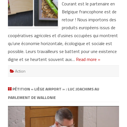
Courant est le partenaire en
e
C
Belgique francophone est de
a
m
retour ! Nous importons des
p
a
produits européens issus de
g
n
coopératives agricoles et d’usines occupées qui montrent
e
E
qu’une économie horizontale, écologique et sociale est
c
o
possible. Leurs travailleurs se battent pour une existence
&
F
digne et se heurtent souvent aux…
Read more »
a
i
r
Action
(
M
a
i
2
PÉTITION « LIÈGE AIRPORT » : LUC JOACHIMS AU
0
2
PARLEMENT DE WALLONIE
6
)
Lecteur
vidéo