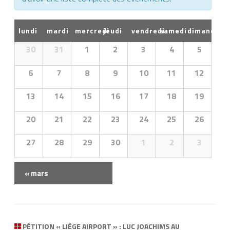
i
o
lundi
mardi
mercredi
jeudi
vendredi
n
samedi
dimanche
p
30
31
1
2
3
4
5
a
6
7
8
9
10
11
12
r
l
13
14
15
16
17
18
19
'
20
21
22
23
24
25
26
a
f
27
28
29
30
1
2
3
f
i
«
mars
c
N
h
a
a
v
g
i
PÉTITION « LIÈGE AIRPORT » : LUC JOACHIMS AU