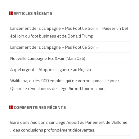
a
r
ARTICLES RÉCENTS
c
h
Lancement de la campagne « Pas Foot Ce Soir » : Passer un bel
été loin du foot business et de Donald Trump
Lancement de la campagne « Pas Foot Ce Soir »
Nouvelle Campagne Eco&Fair (Mai 2026)
Appel urgent – Stoppez la guerre au Rojava
Walibaba, ou les 900 emplois qui ne verront jamais le jour :
Quand le rêve chinois de Liège Airport tourne court
COMMENTAIRES RÉCENTS
Baré
dans
Auditions sur Liege Airport au Parlement de Wallonie
: des conclusions profondément décevantes.