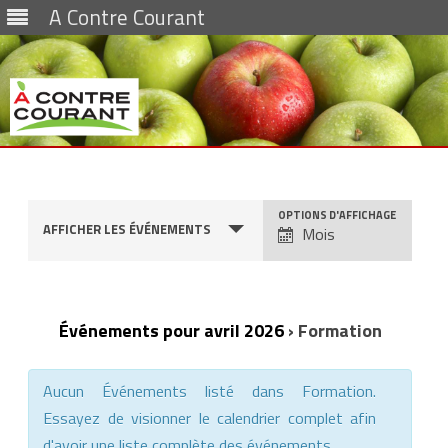
A Contre Courant
Skip
to
content
OPTIONS D'AFFICHAGE
AFFICHER LES ÉVÉNEMENTS
Mois
N
a
v
Événements pour avril 2026
› Formation
i
g
Aucun Événements listé dans Formation.
a
Essayez de visionner le calendrier complet afin
t
d'avoir une liste complète des événements.