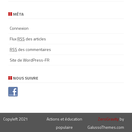
MÉTA
Connexion
Flux
RSS
des articles
RSS
des commentaires
Site de WordPress-FR
NOUS SUIVRE
Copyleft 2021
Actions et éducation
ZeroGravity
by
populaire
GalussoThemes.com