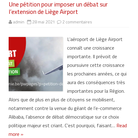
d
Une pétition pour imposer un débat sur
g
e
e
l’extension de Liège Airport
L
i
s
è
e
admin
28 mai 2021
2 commentaires
s
g
t
u
e
r
r
A
o
U
i
m
L’aéroport de Liège Airport
n
r
p
e
p
e
connaît une croissance
p
o
d
é
r
e
importante. Il prévoit de
t
t
c
i
t
o
poursuivre cette croissance
t
o
m
i
u
b
les prochaines années, ce qui
o
r
a
n
n
t
aura des conséquences très
p
e
o
c
importantes pour la Région.
u
o
r
u
Alors que de plus en plus de citoyens se mobilisent,
i
r
m
t
notamment contre la venue du géant de l’e-commerce
p
o
Alibaba, l’absence de débat démocratique sur ce choix
s
e
politique majeur est criant. C’est pourquoi, faisant…
Read
r
u
more »
n