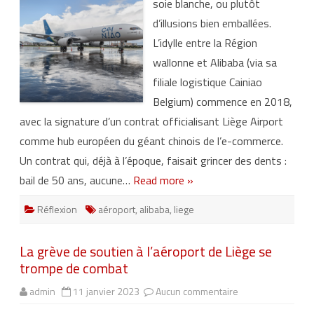
soie blanche, ou plutôt
i
b
d’illusions bien emballées.
a
b
L’idylle entre la Région
a
,
wallonne et Alibaba (via sa
o
u
filiale logistique Cainiao
l
e
Belgium) commence en 2018,
s
9
avec la signature d’un contrat officialisant Liège Airport
0
0
comme hub européen du géant chinois de l’e-commerce.
e
m
Un contrat qui, déjà à l’époque, faisait grincer des dents :
p
l
bail de 50 ans, aucune…
Read more »
o
i
s
Réflexion
aéroport
,
alibaba
,
liege
q
u
i
n
La grève de soutien à l’aéroport de Liège se
e
v
trompe de combat
e
r
r
admin
11 janvier 2023
Aucun commentaire
s
o
u
n
r