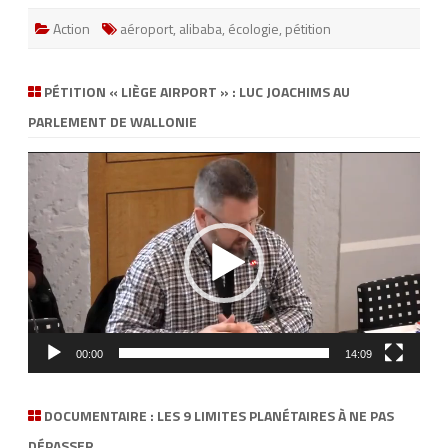
d
é
Action
aéroport
,
alibaba
,
écologie
,
pétition
b
a
t
s
u
PÉTITION « LIÈGE AIRPORT » : LUC JOACHIMS AU
r
l
PARLEMENT DE WALLONIE
’
e
x
Lecteur
t
vidéo
e
n
s
i
o
n
d
e
L
i
è
g
e
00:00
14:09
A
i
r
p
DOCUMENTAIRE : LES 9 LIMITES PLANÉTAIRES À NE PAS
o
r
DÉPASSER