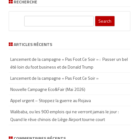
RECHERCHE
S
e
a
r
ARTICLES RÉCENTS
c
h
Lancement de la campagne « Pas Foot Ce Soir » : Passer un bel
été loin du foot business et de Donald Trump
Lancement de la campagne « Pas Foot Ce Soir »
Nouvelle Campagne Eco&Fair (Mai 2026)
Appel urgent – Stoppez la guerre au Rojava
Walibaba, ou les 900 emplois qui ne verront jamais le jour :
Quand le rêve chinois de Liège Airport tourne court
COMMENTAIRES RÉCENTS