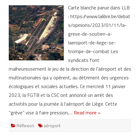
t
L
j
Carte blanche parue dans LLB
a
a
g
m
: https://www.lalibre.be/debat
r
a
è
i
s/opinions/2023/01/11/la-
v
s
e
l
greve-de-soutien-a-
d
e
e
j
laeroport-de-liege-se-
s
o
o
u
trompe-de-combat Les
u
r
t
:
syndicats font
i
Q
e
u
malheureusement le jeu de la direction de l’aéroport et des
n
a
à
n
multinationales qui y opèrent, au détriment des urgences
l
d
’
l
écologiques et sociales actuelles. Ce mercredi 11 janvier
a
e
é
r
2023, la FGTB et la CSC ont annoncé un arrêt des
r
ê
o
v
activités pour la journée à l’aéroport de Liège. Cette
p
e
o
c
“grève” vise à faire pression,…
Read more »
r
h
t
i
d
n
Réflexion
aéroport
e
o
L
i
i
s
è