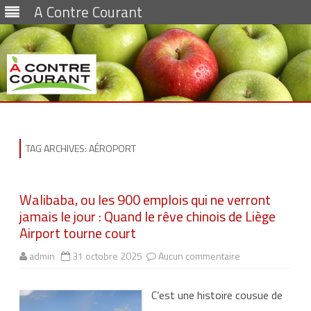
A Contre Courant
Skip
to
content
TAG ARCHIVES:
AÉROPORT
Walibaba, ou les 900 emplois qui ne verront
jamais le jour : Quand le rêve chinois de Liège
Airport tourne court
admin
31 octobre 2025
Aucun commentaire
s
u
r
W
C’est une histoire cousue de
a
l